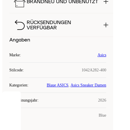
BRANDNEU UND UNBENUTZT
RÜCKSENDUNGEN
VERFÜGBAR
Angaben
Marke
:
Asics
Stilcode
:
1042A282-400
Kategorien
:
Blaue ASICS
,
Asics Sneaker Damen
Erscheinungsjahr
:
2026
COOKIES
Farbe
:
Blue
Laced
verwendet
Cookies.