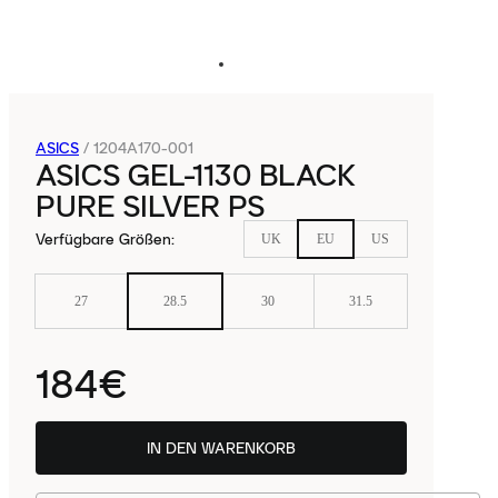
ASICS
/
1204A170-001
ASICS GEL-1130 BLACK
PURE SILVER PS
Verfügbare Größen
:
UK
EU
US
27
28.5
30
31.5
184€
IN DEN WARENKORB