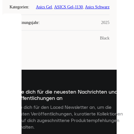
Kategorien
:
Asics Gel
,
ASICS Gel-1130
,
Asics Schwarz
Erscheinungsjahr
:
2025
COOKIES
Farbe
:
Black
Laced
verwendet
Cookies.
Cookies
sind
kleine
Dateien,
die
dazu
Melde dich für die neuesten Nachrichten und
dienen,
Veröffentlichungen an
dir
personalisierte
Melde dich für den Laced Newsletter an, um die
Inhalte
neuesten Veröffentlichungen, kuratierte Kollektionen
anzuzeigen
und auf dich zugeschnittene Produktempfehlungen
und
zu erhalten.
deine
Erfahrung