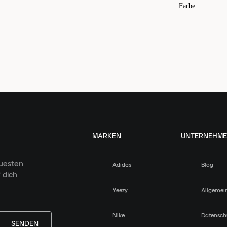
Farbe
:
MARKEN
UNTERNEHM
euesten
Adidas
Blog
 dich
Yeezy
Allgemei
Nike
Datensch
SENDEN