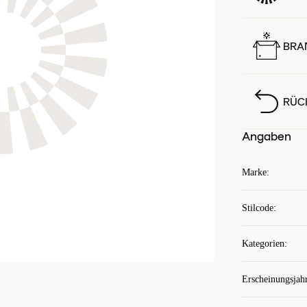
BRA
RÜC
Angaben
Marke
:
Stilcode
:
Kategorien
:
Erscheinungsjah