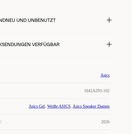
NDNEU UND UNBENUTZT
KSENDUNGEN VERFÜGBAR
Asics
1042A293-102
Asics Gel
,
Weiße ASICS
,
Asics Sneaker Damen
r
:
2026