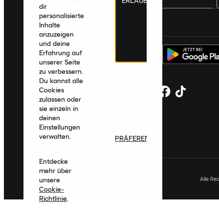
ERLAUBEN
dir
personalisierte
Deutschland
|
Deutsch
|
€ EUR
Inhalte
anzuzeigen
und deine
Erfahrung auf
unserer Seite
zu verbessern.
Du kannst alle
Cookies
zulassen oder
sie einzeln in
deinen
Einstellungen
verwalten.
PRÄFERENZEN
Entdecke
mehr über
Alle Re
unsere
Cookie-
Richtlinie
.