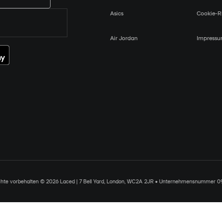
Asics
Cookie-Ri
Air Jordan
Impress
chte vorbehalten © 2026 Laced | 7 Bell Yard, London, WC2A 2JR • Unternehmensnummer 