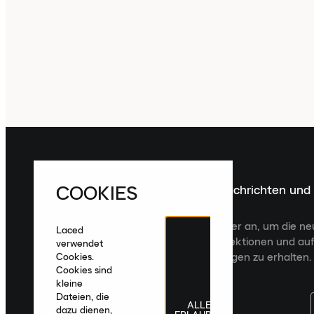
COOKIES
Melde dich für die neuesten Nachrichten und
Veröffentlichungen an
Melde dich für den Laced Newsletter an, um die n
Laced
Veröffentlichungen, kuratierte Kollektionen und auf
verwendet
zugeschnittene Produktempfehlungen zu erhalten.
Cookies.
Cookies sind
kleine
Dateien, die
ALLE
dazu dienen,