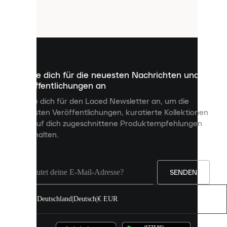
Cookies.
Cookies
sind
kleine
Dateien,
die
dazu
Melde dich für die neuesten Nachrichten und
dienen,
Veröffentlichungen an
dir
personalisierte
Melde dich für den Laced Newsletter an, um die
Inhalte
neuesten Veröffentlichungen, kuratierte Kollektionen
anzuzeigen
und auf dich zugeschnittene Produktempfehlungen
und
zu erhalten.
deine
Erfahrung
auf
unserer
Seite
SENDEN
zu
verbessern.
Deutschland
|
Deutsch
|
€ EUR
Du
kannst
alle