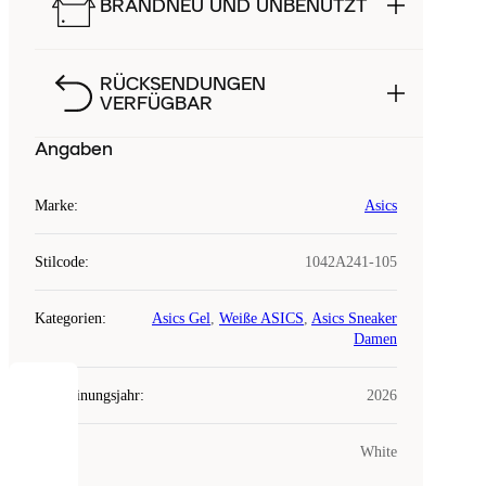
BRANDNEU UND UNBENUTZT
RÜCKSENDUNGEN
VERFÜGBAR
Angaben
Marke
:
Asics
Stilcode
:
1042A241-105
Kategorien
:
Asics Gel
,
Weiße ASICS
,
Asics Sneaker
Damen
Erscheinungsjahr
:
2026
COOKIES
Farbe
:
White
Laced
verwendet