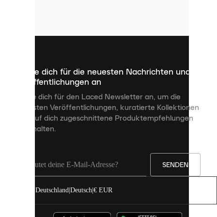
Cookies.
Cookies
sind
kleine
Dateien,
die
dazu
Melde dich für die neuesten Nachrichten und
dienen,
Veröffentlichungen an
dir
personalisierte
Melde dich für den Laced Newsletter an, um die
Inhalte
neuesten Veröffentlichungen, kuratierte Kollektionen
anzuzeigen
und auf dich zugeschnittene Produktempfehlungen
und
zu erhalten.
deine
Erfahrung
auf
unserer
Seite
SENDEN
zu
verbessern.
Deutschland
|
Deutsch
|
€ EUR
Du
kannst
alle