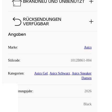
BRANDNEU UND UNBENUTZT
RÜCKSENDUNGEN
VERFÜGBAR
Angaben
Marke
:
Asics
Stilcode
:
1012B861-004
Kategorien
:
Asics Gel
,
Asics Schwarz
,
Asics Sneaker
Damen
Erscheinungsjahr
:
2026
COOKIES
Farbe
:
Black
Laced
verwendet