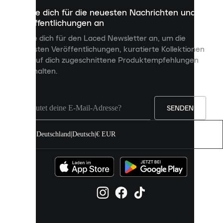
dazu
Melde dich für die neuesten Nachrichten und
dienen,
Veröffentlichungen an
dir
personalisierte
Melde dich für den Laced Newsletter an, um die
Inhalte
neuesten Veröffentlichungen, kuratierte Kollektionen
anzuzeigen
und auf dich zugeschnittene Produktempfehlungen
und
zu erhalten.
deine
Erfahrung
auf
unserer
Seite
SENDEN
zu
verbessern.
Deutschland
|
Deutsch
|
€ EUR
Du
kannst
alle
Cookies
zulassen
oder
sie
einzeln
in
deinen