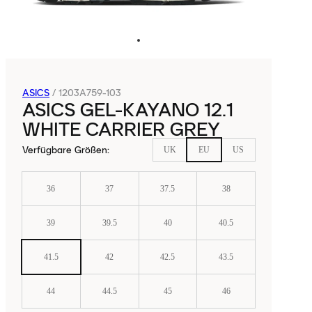
ASICS
/
1203A759-103
ASICS GEL-KAYANO 12.1
WHITE CARRIER GREY
Verfügbare Größen
:
UK
EU
US
36
37
37.5
38
39
39.5
40
40.5
41.5
42
42.5
43.5
44
44.5
45
46