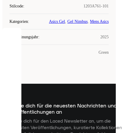
Stilcode
:
1203A761-101
Kategorien
:
Asics Gel
,
Gel Nimbus
,
Mens Asics
Erscheinungsjahr
:
2025
COOKIES
Farbe
:
Green
Laced
verwendet
Cookies.
Cookies
sind
kleine
Dateien,
die
dazu
Melde dich für die neuesten Nachrichten und
dienen,
Veröffentlichungen an
dir
personalisierte
Melde dich für den Laced Newsletter an, um die
Inhalte
neuesten Veröffentlichungen, kuratierte Kollektionen
anzuzeigen