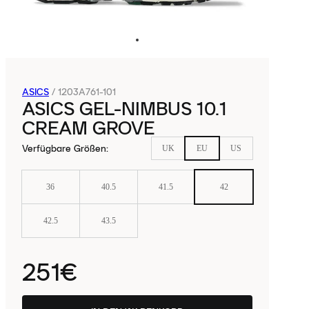
ASICS
/
1203A761-101
ASICS GEL-NIMBUS 10.1
CREAM GROVE
Verfügbare Größen
:
UK
EU
US
36
40.5
41.5
42
42.5
43.5
251€