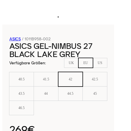
ASICS
/
1011B958-002
ASICS GEL-NIMBUS 27
BLACK LAKE GREY
Verfügbare Größen
:
UK
EU
US
40.5
41.5
42
42.5
43.5
44
44.5
45
46.5
269€