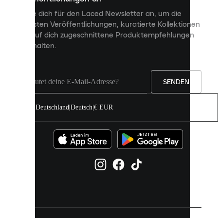
personalisierte
Melde dich für den Laced Newsletter an, um die
Inhalte
neuesten Veröffentlichungen, kuratierte Kollektionen
anzuzeigen
und auf dich zugeschnittene Produktempfehlungen
und
zu erhalten.
deine
Erfahrung
auf
unserer
Seite
SENDEN
zu
verbessern.
Deutschland
|
Deutsch
|
€ EUR
Du
kannst
alle
Cookies
zulassen
oder
sie
einzeln
in
deinen
Einstellungen
verwalten.