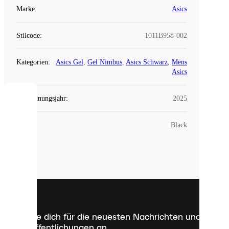
Marke
:
Asics
Stilcode
:
1011B958-002
Kategorien
:
Asics Gel
,
Gel Nimbus
,
Asics Schwarz
,
Mens
Asics
Erscheinungsjahr
:
2025
COOKIES
Farbe
:
Black
Laced
verwendet
Cookies.
Cookies
sind
kleine
Dateien,
die
dazu
Melde dich für die neuesten Nachrichten und
dienen,
Veröffentlichungen an
dir