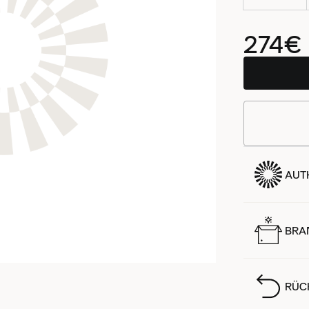
274€
AUTH
BRA
RÜC