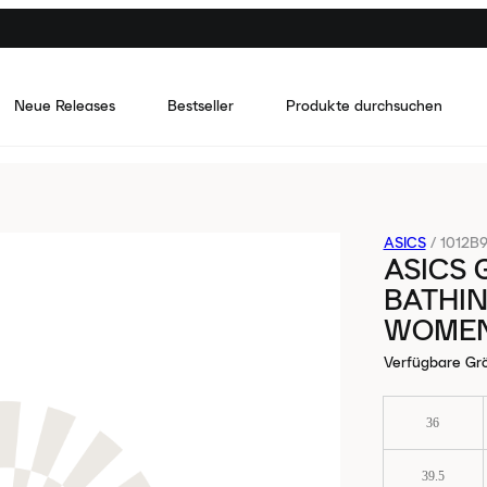
Neue Releases
Bestseller
Produkte durchsuchen
ASICS
/
1012B
ASICS 
BATHI
WOME
Verfügbare Gr
36
39.5