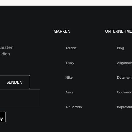
MARKEN
UNTERNEHM
euesten
Adidas
Blog
 dich
Yeezy
Allgemei
Nike
Datensch
SENDEN
Asics
Cookie-Ri
Air Jordan
Impress