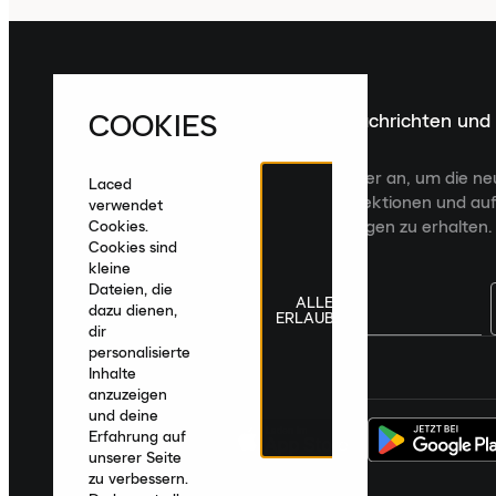
COOKIES
Melde dich für die neuesten Nachrichten und
Veröffentlichungen an
Melde dich für den Laced Newsletter an, um die n
Laced
Veröffentlichungen, kuratierte Kollektionen und auf
verwendet
zugeschnittene Produktempfehlungen zu erhalten.
Cookies.
Cookies sind
kleine
Dateien, die
ALLE
dazu dienen,
ERLAUBEN
dir
personalisierte
Deutschland
|
Deutsch
|
€ EUR
Inhalte
anzuzeigen
und deine
Erfahrung auf
unserer Seite
zu verbessern.