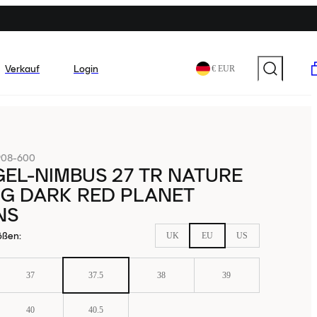
Verkauf
Login
€ EUR
908-600
GEL-NIMBUS 27 TR NATURE
NG DARK RED PLANET
NS
ößen
:
UK
EU
US
37
37.5
38
39
40
40.5