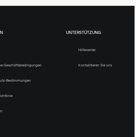
EN
UNTERSTÜTZUNG
Hilfecenter
ne Geschäftsbedingungen
Kontaktieren Sie uns
utz-Bestimmungen
chtlinie
um