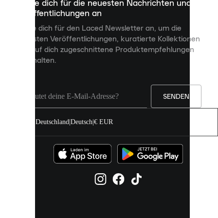
Melde dich für die neuesten Nachrichten und
dienen,
Veröffentlichungen an
dir
personalisierte
Melde dich für den Laced Newsletter an, um die
Inhalte
neuesten Veröffentlichungen, kuratierte Kollektionen
anzuzeigen
und auf dich zugeschnittene Produktempfehlungen
und
zu erhalten.
deine
Erfahrung
auf
unserer
Seite
SENDEN
zu
verbessern.
Deutschland
|
Deutsch
|
€ EUR
Du
kannst
alle
Cookies
zulassen
oder
sie
einzeln
in
deinen
Einstellungen