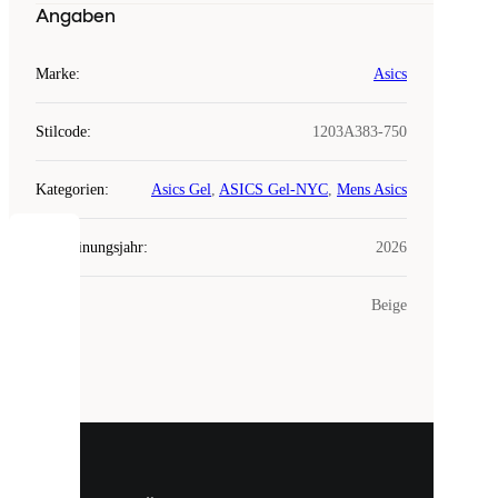
Angaben
Marke
:
Asics
Stilcode
:
1203A383-750
Kategorien
:
Asics Gel
,
ASICS Gel-NYC
,
Mens Asics
Erscheinungsjahr
:
2026
COOKIES
Farbe
:
Beige
Laced
verwendet
Cookies.
Cookies
sind
kleine
Dateien,
die
dazu