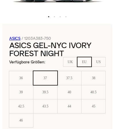
ASICS
/
1203A383-750
ASICS GEL-NYC IVORY
FOREST NIGHT
Verfügbare Größen
:
UK
EU
US
36
37
37.5
38
39
39.5
40
40.5
42.5
43.5
44
45
46