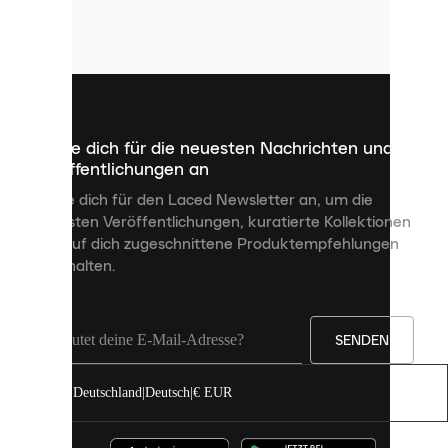
Cookies.
Cookies
sind
kleine
Dateien,
die
dazu
Melde dich für die neuesten Nachrichten und
dienen,
Veröffentlichungen an
dir
personalisierte
Melde dich für den Laced Newsletter an, um die
Inhalte
neuesten Veröffentlichungen, kuratierte Kollektionen
anzuzeigen
und auf dich zugeschnittene Produktempfehlungen
und
zu erhalten.
deine
Erfahrung
auf
unserer
Seite
SENDEN
zu
verbessern.
Deutschland
|
Deutsch
|
€ EUR
Du
kannst
alle