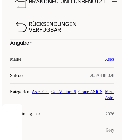
BRANDNEU UND UNBENUTZT
RÜCKSENDUNGEN
VERFÜGBAR
Angaben
Marke
:
Asics
Stilcode
:
1203A438-028
Kategorien
:
Asics Gel
,
Gel-Venture 6
,
Graue ASICS
,
Mens
Asics
Erscheinungsjahr
:
2026
COOKIES
Farbe
:
Grey
Laced
verwendet