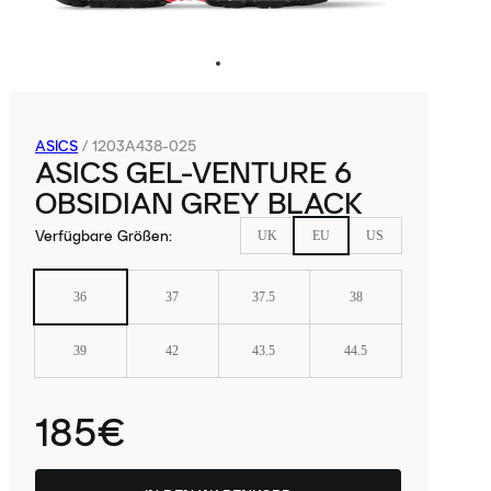
ASICS
/
1203A438-025
ASICS GEL-VENTURE 6
OBSIDIAN GREY BLACK
Verfügbare Größen
:
UK
EU
US
36
37
37.5
38
39
42
43.5
44.5
185€