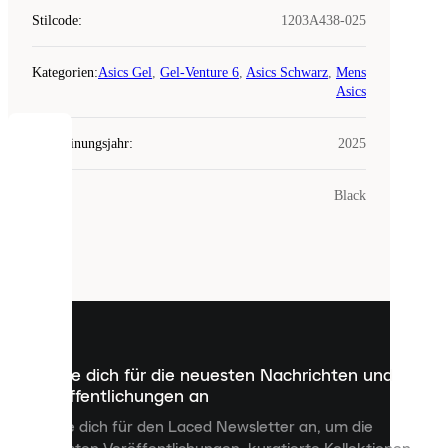
Stilcode
:
1203A438-025
Kategorien
:
Asics Gel
,
Gel-Venture 6
,
Asics Schwarz
,
Mens
Asics
Erscheinungsjahr
:
2025
COOKIES
Farbe
:
Black
Laced
verwendet
Cookies.
Cookies
sind
kleine
Dateien,
die
dazu
Melde dich für die neuesten Nachrichten und
dienen,
Veröffentlichungen an
dir
personalisierte
Melde dich für den Laced Newsletter an, um die
Inhalte