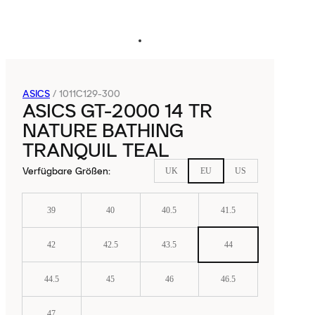
ASICS
/
1011C129-300
ASICS GT-2000 14 TR
NATURE BATHING
TRANQUIL TEAL
Verfügbare Größen
:
UK
EU
US
39
40
40.5
41.5
42
42.5
43.5
44
44.5
45
46
46.5
47