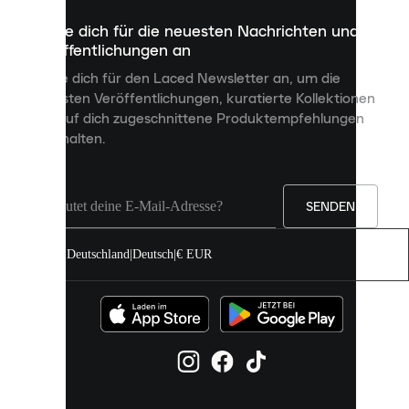
dazu
Melde dich für die neuesten Nachrichten und
dienen,
Veröffentlichungen an
dir
personalisierte
Melde dich für den Laced Newsletter an, um die
Inhalte
neuesten Veröffentlichungen, kuratierte Kollektionen
anzuzeigen
und auf dich zugeschnittene Produktempfehlungen
und
zu erhalten.
deine
Erfahrung
auf
unserer
Seite
SENDEN
zu
verbessern.
Deutschland
|
Deutsch
|
€ EUR
Du
kannst
alle
Cookies
zulassen
oder
sie
einzeln
in