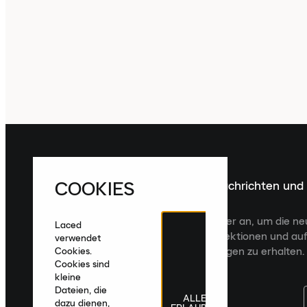
COOKIES
Melde dich für die neuesten Nachrichten und
Veröffentlichungen an
Melde dich für den Laced Newsletter an, um die n
Laced
Veröffentlichungen, kuratierte Kollektionen und auf
verwendet
zugeschnittene Produktempfehlungen zu erhalten.
Cookies.
Cookies sind
kleine
Dateien, die
ALLE
dazu dienen,