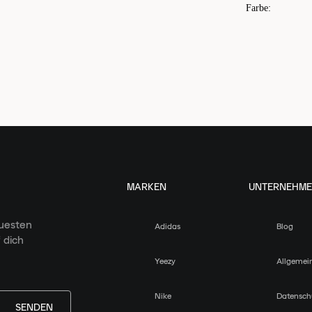
Farbe
:
MARKEN
UNTERNEHM
euesten
Adidas
Blog
 dich
Yeezy
Allgemei
Nike
Datensch
SENDEN