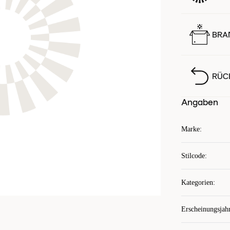
BRA
RÜC
Angaben
Marke
:
Stilcode
:
Kategorien
:
Erscheinungsjah