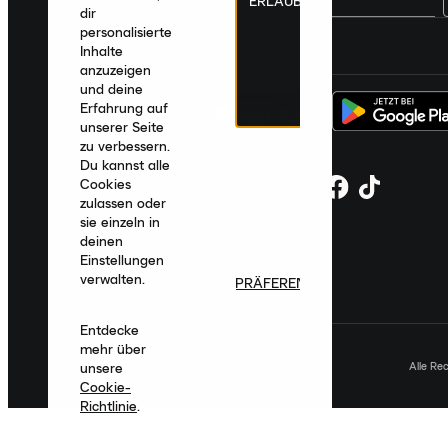
ERLAUBEN
dir
personalisierte
Deutschland
|
Deutsch
|
€ EUR
Inhalte
anzuzeigen
und deine
Erfahrung auf
unserer Seite
zu verbessern.
Du kannst alle
Cookies
zulassen oder
sie einzeln in
deinen
Einstellungen
verwalten.
PRÄFERENZEN
Entdecke
mehr über
Alle Re
unsere
Cookie-
Richtlinie
.