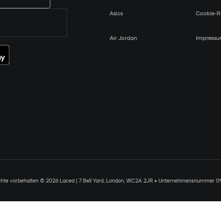
Asics
Cookie-Ri
Air Jordan
Impress
chte vorbehalten © 2026 Laced | 7 Bell Yard, London, WC2A 2JR • Unternehmensnummer 