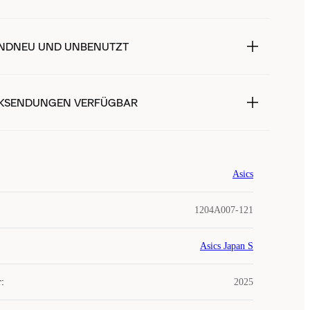
NDNEU UND UNBENUTZT
KSENDUNGEN VERFÜGBAR
Asics
1204A007-121
Asics Japan S
r
:
2025