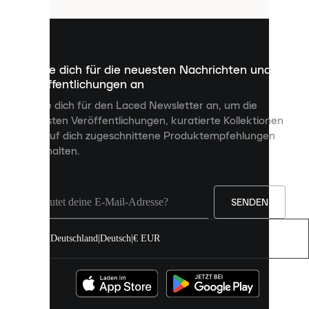
sind
kleine
Dateien,
die
dazu
Melde dich für die neuesten Nachrichten und
dienen,
Veröffentlichungen an
dir
personalisierte
Melde dich für den Laced Newsletter an, um die
Inhalte
neuesten Veröffentlichungen, kuratierte Kollektionen
anzuzeigen
und auf dich zugeschnittene Produktempfehlungen
und
zu erhalten.
deine
Erfahrung
auf
unserer
Seite
SENDEN
zu
verbessern.
Deutschland
|
Deutsch
|
€ EUR
Du
kannst
alle
Cookies
zulassen
oder