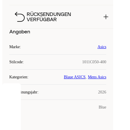
RÜCKSENDUNGEN
VERFÜGBAR
Angaben
Marke
:
Asics
Stilcode
:
1011C050-400
Kategorien
:
Blaue ASICS
,
Mens Asics
Erscheinungsjahr
:
2026
COOKIES
Farbe
:
Blue
Laced
verwendet
Cookies.
Cookies