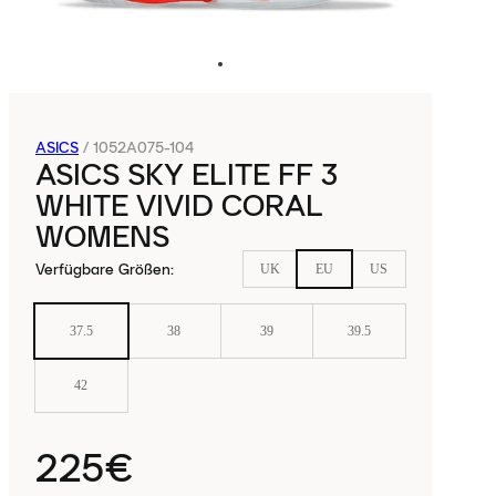
ASICS
/
1052A075-104
ASICS SKY ELITE FF 3
WHITE VIVID CORAL
WOMENS
Verfügbare Größen
:
UK
EU
US
37.5
38
39
39.5
42
225€