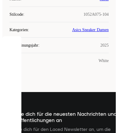
Stilcode
:
1052A075-104
Kategorien
:
Asics Sneaker Damen
Erscheinungsjahr
:
2025
COOKIES
Farbe
:
White
Laced
verwendet
Cookies.
Cookies
sind
kleine
Dateien,
die
dazu
Melde dich für die neuesten Nachrichten und
dienen,
Veröffentlichungen an
dir
personalisierte
Melde dich für den Laced Newsletter an, um die
Inhalte