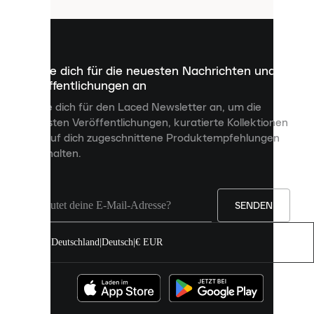
sind
kleine
Dateien,
die
dazu
Melde dich für die neuesten Nachrichten und
dienen,
Veröffentlichungen an
dir
personalisierte
Melde dich für den Laced Newsletter an, um die
Inhalte
neuesten Veröffentlichungen, kuratierte Kollektionen
anzuzeigen
und auf dich zugeschnittene Produktempfehlungen
und
zu erhalten.
deine
Erfahrung
auf
unserer
Seite
SENDEN
zu
verbessern.
Deutschland
|
Deutsch
|
€ EUR
Du
kannst
alle
Cookies
zulassen
oder