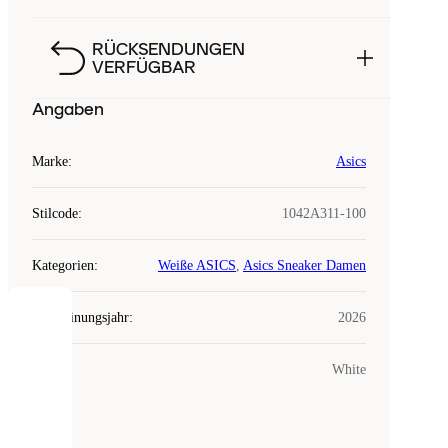
RÜCKSENDUNGEN
VERFÜGBAR
Angaben
Marke
:
Asics
Stilcode
:
1042A311-100
Kategorien
:
Weiße ASICS
,
Asics Sneaker Damen
Erscheinungsjahr
:
2026
COOKIES
Farbe
:
White
Laced
verwendet
Cookies.
Cookies