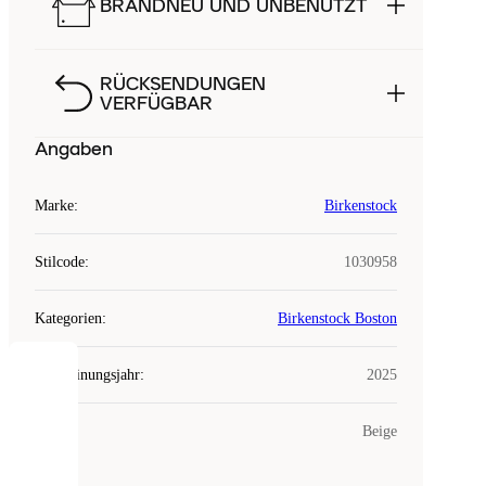
BRANDNEU UND UNBENUTZT
RÜCKSENDUNGEN
VERFÜGBAR
Angaben
Marke
:
Birkenstock
Stilcode
:
1030958
Kategorien
:
Birkenstock Boston
Erscheinungsjahr
:
2025
COOKIES
Farbe
:
Beige
Laced
verwendet
Cookies.