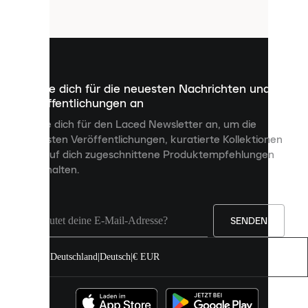
Cookies
sind
kleine
Dateien,
die
dazu
Melde dich für die neuesten Nachrichten und
dienen,
Veröffentlichungen an
dir
personalisierte
Melde dich für den Laced Newsletter an, um die
Inhalte
neuesten Veröffentlichungen, kuratierte Kollektionen
anzuzeigen
und auf dich zugeschnittene Produktempfehlungen
und
zu erhalten.
deine
Erfahrung
auf
unserer
Seite
SENDEN
zu
verbessern.
Deutschland
|
Deutsch
|
€ EUR
Du
kannst
alle
Cookies