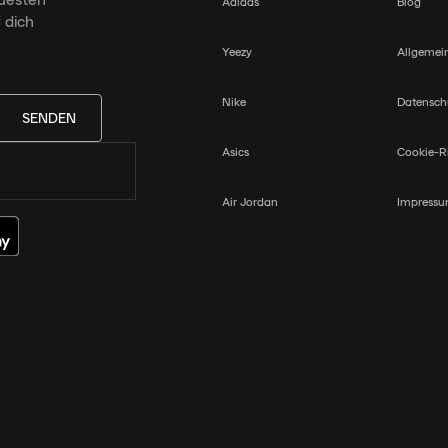
Adidas
Blog
 dich
Yeezy
Allgemei
Nike
Datensch
SENDEN
Asics
Cookie-Ri
Air Jordan
Impress