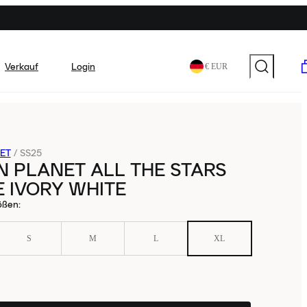
Verkauf
Login
€ EUR
ET
/
SS25
 PLANET ALL THE STARS
 IVORY WHITE
ößen
:
S
M
L
XL