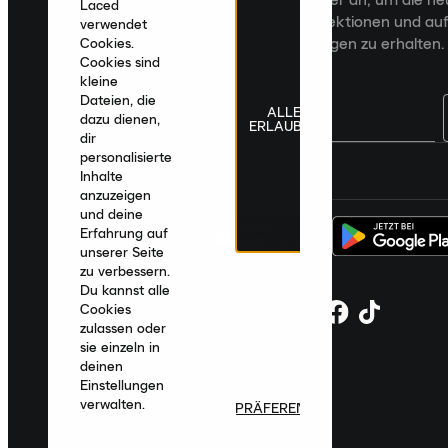
Laced
Veröffentlichungen, kuratierte Kollektionen und auf
verwendet
zugeschnittene Produktempfehlungen zu erhalten.
Cookies.
Cookies sind
kleine
Dateien, die
ALLE
dazu dienen,
ERLAUBEN
dir
personalisierte
Deutschland
|
Deutsch
|
€ EUR
Inhalte
anzuzeigen
und deine
Erfahrung auf
unserer Seite
zu verbessern.
Du kannst alle
Cookies
zulassen oder
sie einzeln in
deinen
Einstellungen
verwalten.
PRÄFERENZEN