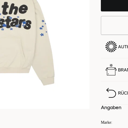
AUTH
BRA
RÜC
Angaben
Marke
: