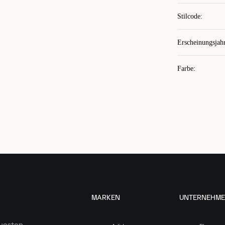
Stilcode
:
Erscheinungsjah
Farbe
:
MARKEN
UNTERNEHM
euesten