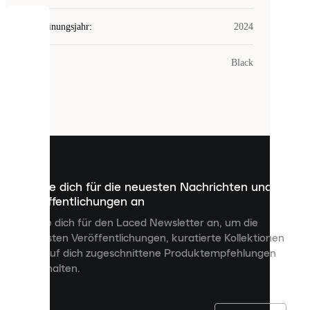
Erscheinungsjahr
:
2024
COOKIES
Farbe
:
Black
Laced
verwendet
Cookies.
Cookies
sind
kleine
Dateien,
die
dazu
Melde dich für die neuesten Nachrichten und
dienen,
Veröffentlichungen an
dir
personalisierte
Melde dich für den Laced Newsletter an, um die
Inhalte
neuesten Veröffentlichungen, kuratierte Kollektionen
anzuzeigen
und auf dich zugeschnittene Produktempfehlungen
und
zu erhalten.
deine
Erfahrung
auf
unserer