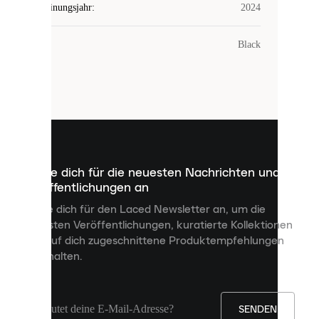
Erscheinungsjahr
:
2024
COOKIES
Farbe
:
Black
Laced
verwendet
Cookies.
Cookies
sind
kleine
Dateien,
die
dazu
Melde dich für die neuesten Nachrichten und
dienen,
Veröffentlichungen an
dir
personalisierte
Melde dich für den Laced Newsletter an, um die
Inhalte
neuesten Veröffentlichungen, kuratierte Kollektionen
anzuzeigen
und auf dich zugeschnittene Produktempfehlungen
und
zu erhalten.
deine
Erfahrung
auf
unserer
Seite
SENDEN