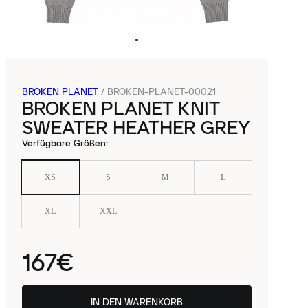
BROKEN PLANET
/
BROKEN-PLANET-00021
BROKEN PLANET KNIT
SWEATER HEATHER GREY
Verfügbare Größen
:
XS
S
M
L
XL
XXL
167€
IN DEN WARENKORB