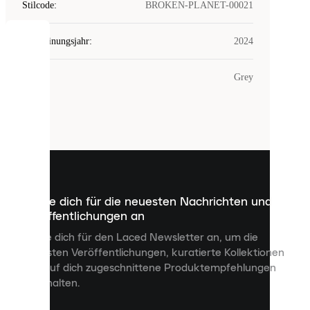
Stilcode
:
BROKEN-PLANET-00021
Erscheinungsjahr
:
2024
COOKIES
Farbe
:
Grey
Laced
verwendet
Cookies.
Cookies
sind
kleine
Dateien,
die
dazu
Melde dich für die neuesten Nachrichten und
dienen,
Veröffentlichungen an
dir
personalisierte
Melde dich für den Laced Newsletter an, um die
Inhalte
neuesten Veröffentlichungen, kuratierte Kollektionen
anzuzeigen
und auf dich zugeschnittene Produktempfehlungen
und
zu erhalten.
deine
Erfahrung
auf