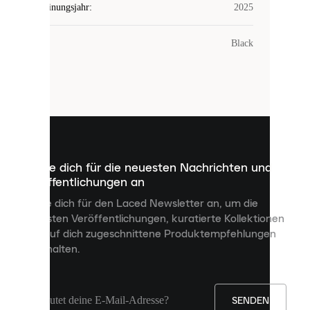
Erscheinungsjahr
:
2025
COOKIES
Farbe
:
Black
Laced
verwendet
Cookies.
Cookies
sind
kleine
Dateien,
die
dazu
Melde dich für die neuesten Nachrichten und
dienen,
Veröffentlichungen an
dir
personalisierte
Melde dich für den Laced Newsletter an, um die
Inhalte
neuesten Veröffentlichungen, kuratierte Kollektionen
anzuzeigen
und auf dich zugeschnittene Produktempfehlungen
und
zu erhalten.
deine
Erfahrung
auf
unserer
Seite
SENDEN