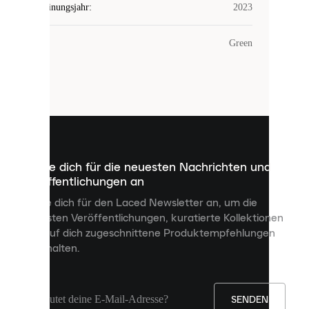
Erscheinungsjahr
:
2023
COOKIES
Farbe
:
Green
Laced
verwendet
Cookies.
Cookies
sind
kleine
Dateien,
die
dazu
Melde dich für die neuesten Nachrichten und
dienen,
Veröffentlichungen an
dir
personalisierte
Melde dich für den Laced Newsletter an, um die
Inhalte
neuesten Veröffentlichungen, kuratierte Kollektionen
anzuzeigen
und auf dich zugeschnittene Produktempfehlungen
und
zu erhalten.
deine
Erfahrung
auf
unserer
Seite
SENDEN