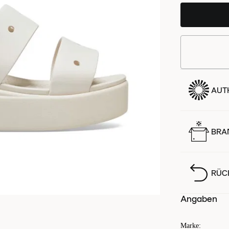
AUTH
BRA
RÜC
Angaben
Marke
: