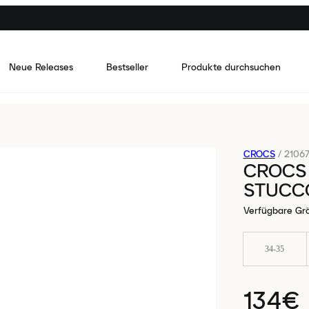
Neue Releases
Bestseller
Produkte durchsuchen
CROCS
/
21067
CROCS
STUCC
Verfügbare Gr
34-35
134€