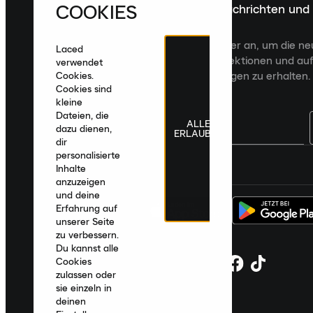
COOKIES
Melde dich für die neuesten Nachrichten und
Veröffentlichungen an
Melde dich für den Laced Newsletter an, um die n
Laced
Veröffentlichungen, kuratierte Kollektionen und auf
verwendet
zugeschnittene Produktempfehlungen zu erhalten.
Cookies.
Cookies sind
kleine
Dateien, die
ALLE
dazu dienen,
ERLAUBEN
dir
personalisierte
Deutschland
|
Deutsch
|
€ EUR
Inhalte
anzuzeigen
und deine
Erfahrung auf
unserer Seite
zu verbessern.
Du kannst alle
Cookies
zulassen oder
sie einzeln in
deinen