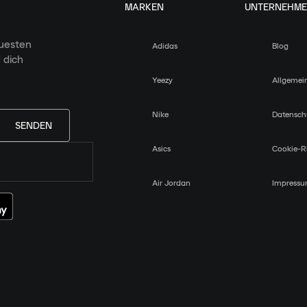
MARKEN
UNTERNEHM
euesten
Adidas
Blog
 dich
Yeezy
Allgemei
Nike
Datensch
SENDEN
Asics
Cookie-Ri
Air Jordan
Impress