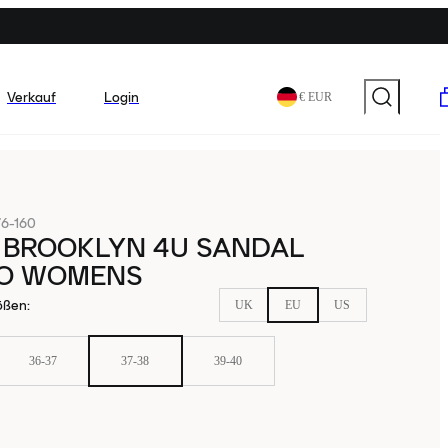
Verkauf
Login
€ EUR
6-160
 BROOKLYN 4U SANDAL
O WOMENS
ößen
:
UK
EU
US
36-37
37-38
39-40