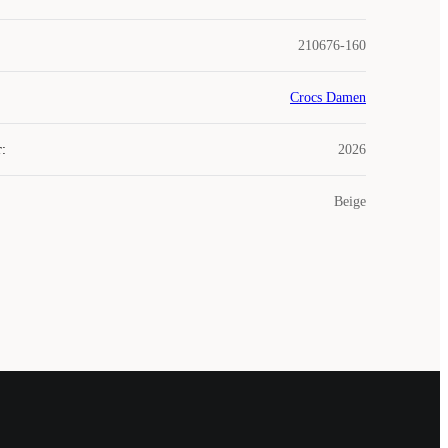
210676-160
Crocs Damen
r
:
2026
Beige