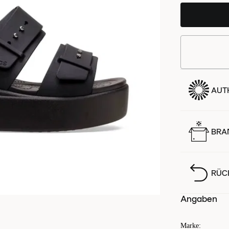
AUTH
BRA
RÜC
Angaben
Marke
: