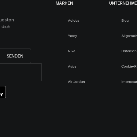
MARKEN
UNTERNEHM
euesten
Adidas
Blog
 dich
Yeezy
Allgemei
Nike
Datensch
SENDEN
Asics
Cookie-Ri
Air Jordan
Impress