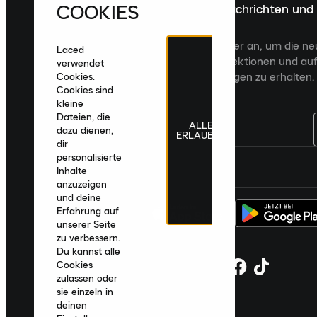
COOKIES
Melde dich für die neuesten Nachrichten und
Veröffentlichungen an
Melde dich für den Laced Newsletter an, um die n
Laced
Veröffentlichungen, kuratierte Kollektionen und auf
verwendet
zugeschnittene Produktempfehlungen zu erhalten.
Cookies.
Cookies sind
kleine
Dateien, die
ALLE
dazu dienen,
ERLAUBEN
dir
personalisierte
Deutschland
|
Deutsch
|
€ EUR
Inhalte
anzuzeigen
und deine
Erfahrung auf
unserer Seite
zu verbessern.
Du kannst alle
Cookies
zulassen oder
sie einzeln in
deinen