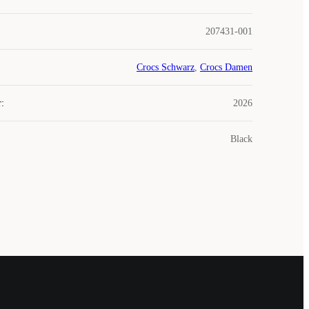
207431-001
Crocs Schwarz
,
Crocs Damen
r
:
2026
Black