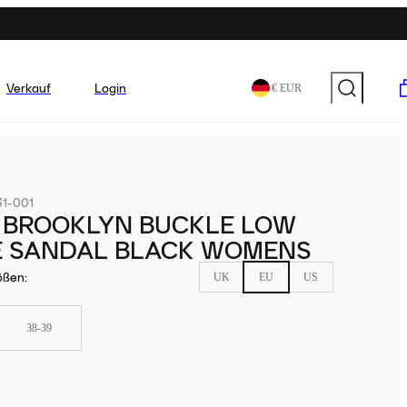
Verkauf
Login
€ EUR
1-001
 BROOKLYN BUCKLE LOW
 SANDAL BLACK WOMENS
ößen
:
UK
EU
US
38-39