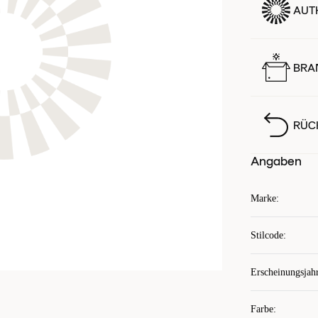
AUTH
BRA
RÜC
Angaben
Marke
:
Stilcode
:
Erscheinungsjah
Farbe
: