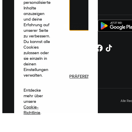
personalisierte
Deutschland
|
Deutsch
|
€ EUR
Inhalte
anzuzeigen
und deine
Erfahrung auf
unserer Seite
zu verbessern.
Du kannst alle
Cookies
zulassen oder
sie einzeln in
deinen
Einstellungen
verwalten.
PRÄFERENZEN
Entdecke
mehr über
Alle Re
unsere
Cookie-
Richtlinie
.