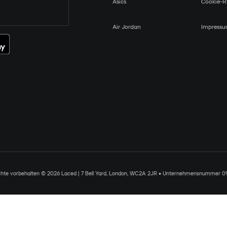
Asics
Cookie-Ri
Air Jordan
Impress
chte vorbehalten © 2026 Laced | 7 Bell Yard, London, WC2A 2JR • Unternehmensnummer 