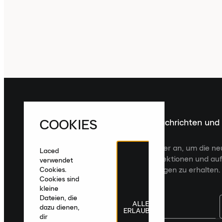
COOKIES
Melde dich für die neuesten Nachrichten und
Veröffentlichungen an
Melde dich für den Laced Newsletter an, um die n
Laced
Veröffentlichungen, kuratierte Kollektionen und auf
verwendet
zugeschnittene Produktempfehlungen zu erhalten.
Cookies.
Cookies sind
kleine
Dateien, die
ALLE
dazu dienen,
ERLAUBEN
dir