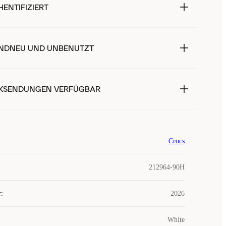
ENTIFIZIERT
NDNEU UND UNBENUTZT
KSENDUNGEN VERFÜGBAR
Crocs
212964-90H
r
:
2026
White