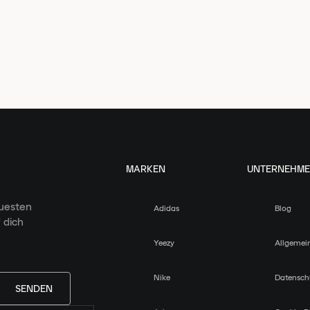
MARKEN
UNTERNEHM
euesten
Adidas
Blog
 dich
Yeezy
Allgemei
Nike
Datensch
SENDEN