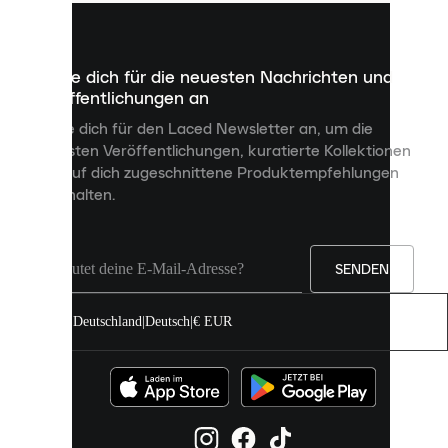
kleine
Dateien,
die
dazu
Melde dich für die neuesten Nachrichten und
dienen,
Veröffentlichungen an
dir
personalisierte
Melde dich für den Laced Newsletter an, um die
Inhalte
neuesten Veröffentlichungen, kuratierte Kollektionen
anzuzeigen
und auf dich zugeschnittene Produktempfehlungen
und
zu erhalten.
deine
Erfahrung
auf
unserer
Seite
SENDEN
zu
verbessern.
Deutschland
|
Deutsch
|
€ EUR
Du
kannst
alle
Cookies
zulassen
oder
sie