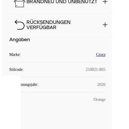
BRANDNEU UND UNBENUTZT
RÜCKSENDUNGEN
VERFÜGBAR
Angaben
Marke
:
Crocs
Stilcode
:
210021-805
Erscheinungsjahr
:
2026
COOKIES
Farbe
:
Orange
Laced
verwendet
Cookies.
Cookies
sind