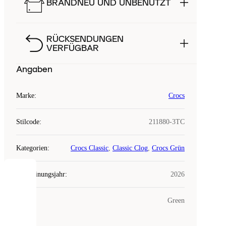
BRANDNEU UND UNBENUTZT
RÜCKSENDUNGEN
VERFÜGBAR
Angaben
Marke
:
Crocs
Stilcode
:
211880-3TC
Kategorien
:
Crocs Classic
,
Classic Clog
,
Crocs Grün
Erscheinungsjahr
:
2026
COOKIES
Farbe
:
Green
Laced
verwendet
Cookies.