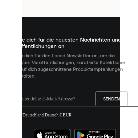
Cookies
sind
kleine
Dateien,
die
dazu
Melde dich für die neuesten Nachrichten und
dienen,
Veröffentlichungen an
dir
personalisierte
Melde dich für den Laced Newsletter an, um die
Inhalte
neuesten Veröffentlichungen, kuratierte Kollektionen
anzuzeigen
und auf dich zugeschnittene Produktempfehlungen
und
zu erhalten.
deine
Erfahrung
auf
unserer
Seite
SENDEN
zu
verbessern.
Deutschland
|
Deutsch
|
€ EUR
Du
kannst
alle
Cookies