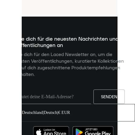
Cookies
sind
kleine
Dateien,
die
dazu
Melde dich für die neuesten Nachrichten und
dienen,
Veröffentlichungen an
dir
personalisierte
Melde dich für den Laced Newsletter an, um die
Inhalte
neuesten Veröffentlichungen, kuratierte Kollektionen
anzuzeigen
und auf dich zugeschnittene Produktempfehlungen
und
zu erhalten.
deine
Erfahrung
auf
unserer
Seite
SENDEN
zu
verbessern.
Deutschland
|
Deutsch
|
€ EUR
Du
kannst
alle
Cookies