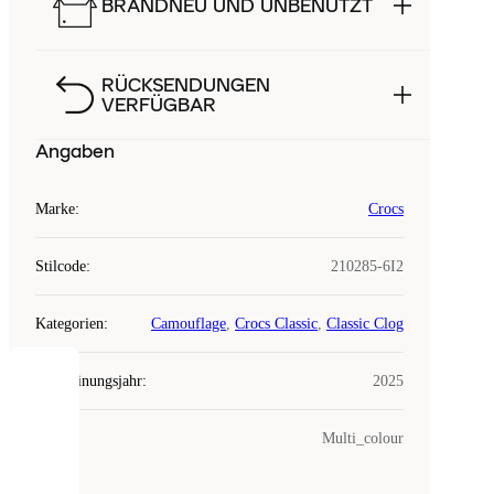
BRANDNEU UND UNBENUTZT
RÜCKSENDUNGEN
VERFÜGBAR
Angaben
Marke
:
Crocs
Stilcode
:
210285-6I2
Kategorien
:
Camouflage
,
Crocs Classic
,
Classic Clog
Erscheinungsjahr
:
2025
COOKIES
Farbe
:
Multi_colour
Laced
verwendet
Cookies.