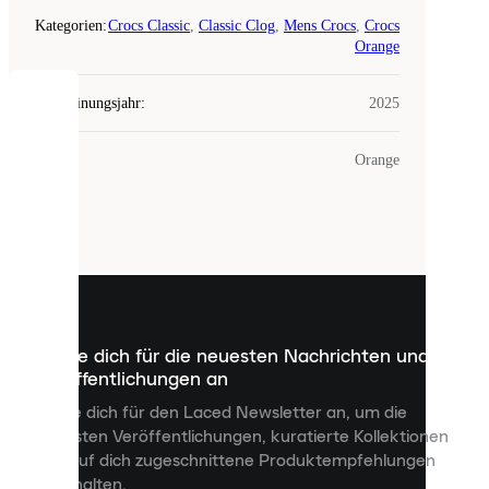
Kategorien
:
Crocs Classic
,
Classic Clog
,
Mens Crocs
,
Crocs
Orange
Erscheinungsjahr
:
2025
COOKIES
Farbe
:
Orange
Laced
verwendet
Cookies.
Cookies
sind
kleine
Dateien,
die
dazu
Melde dich für die neuesten Nachrichten und
dienen,
Veröffentlichungen an
dir
personalisierte
Melde dich für den Laced Newsletter an, um die
Inhalte
neuesten Veröffentlichungen, kuratierte Kollektionen
anzuzeigen
und auf dich zugeschnittene Produktempfehlungen
und
zu erhalten.
deine