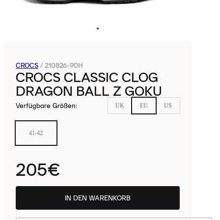
CROCS
/
210826-90H
CROCS CLASSIC CLOG
DRAGON BALL Z GOKU
Verfügbare Größen
:
UK
EU
US
41-42
205€
IN DEN WARENKORB