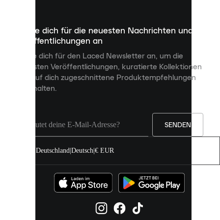
Dateien,
die
dazu
Melde dich für die neuesten Nachrichten und
dienen,
Veröffentlichungen an
dir
personalisierte
Melde dich für den Laced Newsletter an, um die
Inhalte
neuesten Veröffentlichungen, kuratierte Kollektionen
anzuzeigen
und auf dich zugeschnittene Produktempfehlungen
und
zu erhalten.
deine
Erfahrung
auf
unserer
Seite
SENDEN
zu
verbessern.
Deutschland
|
Deutsch
|
€ EUR
Du
kannst
alle
Cookies
zulassen
oder
sie
einzeln