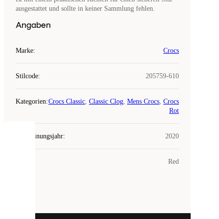
ausgestattet und sollte in keiner Sammlung fehlen.
Angaben
Marke
:
Crocs
Stilcode
:
205759-610
Kategorien
:
Crocs Classic
,
Classic Clog
,
Mens Crocs
,
Crocs
Rot
Erscheinungsjahr
:
2020
COOKIES
Farbe
:
Red
Laced
verwendet
Cookies.
Cookies
sind
kleine