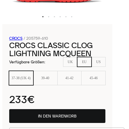
CROCS
/
205759-610
CROCS CLASSIC CLOG
LIGHTNING MCQUEEN
Verfügbare Größen
:
UK
EU
US
37-38 (UK 4)
39-40
41-42
45-46
233€
IN DEN WARENKORB