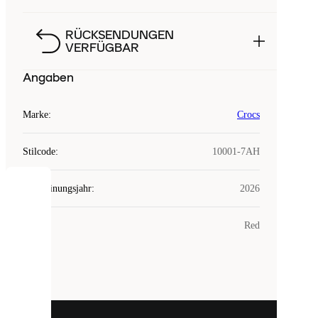
RÜCKSENDUNGEN
VERFÜGBAR
Angaben
Marke
:
Crocs
Stilcode
:
10001-7AH
Erscheinungsjahr
:
2026
COOKIES
Farbe
:
Red
Laced
verwendet
Cookies.
Cookies
sind
kleine
Dateien,