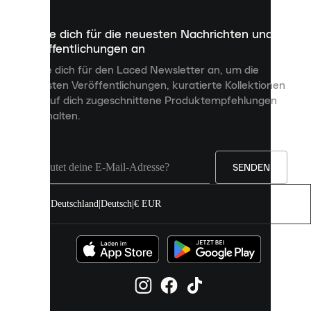
die
dazu
Melde dich für die neuesten Nachrichten und
dienen,
Veröffentlichungen an
dir
personalisierte
Melde dich für den Laced Newsletter an, um die
Inhalte
neuesten Veröffentlichungen, kuratierte Kollektionen
anzuzeigen
und auf dich zugeschnittene Produktempfehlungen
und
zu erhalten.
deine
Erfahrung
auf
unserer
Seite
SENDEN
zu
verbessern.
Deutschland
|
Deutsch
|
€ EUR
Du
kannst
alle
Cookies
zulassen
oder
sie
einzeln