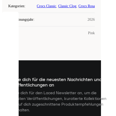
Kategorien
:
Crocs Classic
,
Classic Clog
,
Crocs Rosa
Erscheinungsjahr
:
2026
COOKIES
Farbe
:
Pink
Laced
verwendet
Cookies.
Cookies
sind
kleine
Dateien,
die
dazu
Melde dich für die neuesten Nachrichten und
dienen,
Veröffentlichungen an
dir
personalisierte
Melde dich für den Laced Newsletter an, um die
Inhalte
neuesten Veröffentlichungen, kuratierte Kollektionen
anzuzeigen
und auf dich zugeschnittene Produktempfehlungen
und
zu erhalten.
deine
Erfahrung