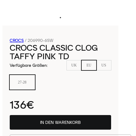
CROCS
/
206990-6SW
CROCS CLASSIC CLOG
TAFFY PINK TD
Verfügbare Größen
:
UK
EU
US
27-28
136€
IN DEN WARENKORB