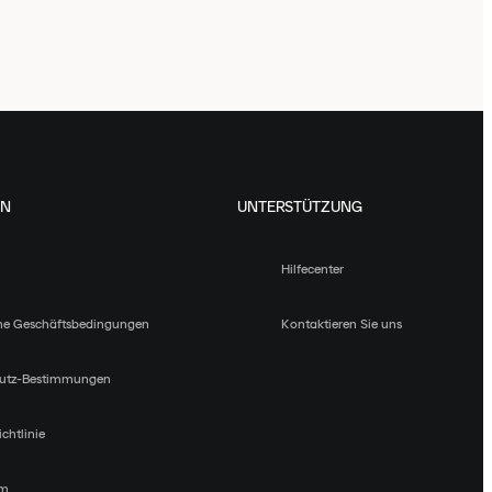
EN
UNTERSTÜTZUNG
Hilfecenter
ne Geschäftsbedingungen
Kontaktieren Sie uns
utz-Bestimmungen
chtlinie
um