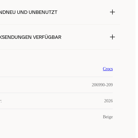
NDNEU UND UNBENUTZT
KSENDUNGEN VERFÜGBAR
Crocs
206990-209
r
:
2026
Beige