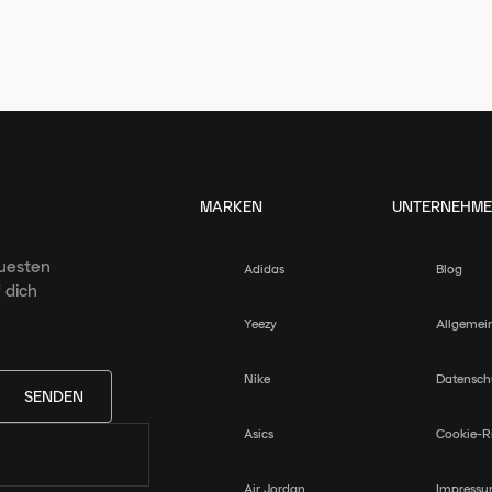
MARKEN
UNTERNEHM
euesten
Adidas
Blog
 dich
Yeezy
Allgemei
Nike
Datensch
SENDEN
Asics
Cookie-Ri
Air Jordan
Impress