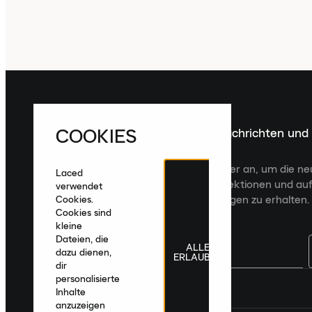
COOKIES
Melde dich für die neuesten Nachrichten und
Veröffentlichungen an
Melde dich für den Laced Newsletter an, um die n
Laced
Veröffentlichungen, kuratierte Kollektionen und auf
verwendet
zugeschnittene Produktempfehlungen zu erhalten.
Cookies.
Cookies sind
kleine
Dateien, die
ALLE
dazu dienen,
ERLAUBEN
dir
personalisierte
Deutschland
|
Deutsch
|
€ EUR
Inhalte
anzuzeigen