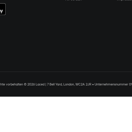
chte vorbehalten © 2026 Laced | 7 Bell Yard, London, WC2A 2JR • Unternehmensnummer 