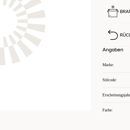
BRA
RÜC
Angaben
Marke
:
Stilcode
:
Erscheinungsjah
Farbe
: