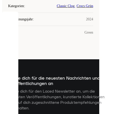
Kategorien
:
Classic Clog
,
Crocs Grün
Erscheinungsjahr
:
2024
COOKIES
Farbe
:
Green
Laced
verwendet
Cookies.
Cookies
sind
kleine
Dateien,
die
dazu
Melde dich für die neuesten Nachrichten und
dienen,
Veröffentlichungen an
dir
personalisierte
Melde dich für den Laced Newsletter an, um die
Inhalte
neuesten Veröffentlichungen, kuratierte Kollektionen
anzuzeigen
und auf dich zugeschnittene Produktempfehlungen
und
zu erhalten.
deine
Erfahrung