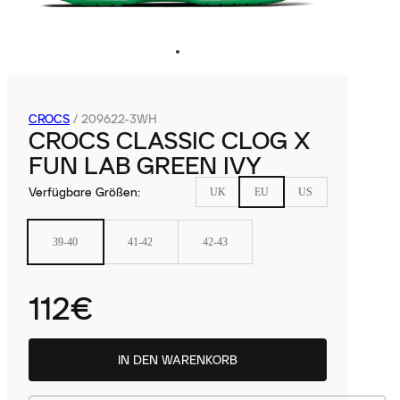
CROCS
/
209622-3WH
CROCS CLASSIC CLOG X
FUN LAB GREEN IVY
Verfügbare Größen
:
UK
EU
US
39-40
41-42
42-43
112€
IN DEN WARENKORB