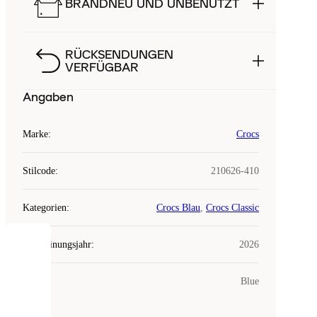
BRANDNEU UND UNBENUTZT
RÜCKSENDUNGEN
VERFÜGBAR
Angaben
Marke
:
Crocs
Stilcode
:
210626-410
Kategorien
:
Crocs Blau
,
Crocs Classic
Erscheinungsjahr
:
2026
COOKIES
Farbe
:
Blue
Laced
verwendet
Cookies.