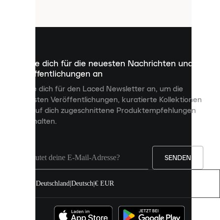
Cookies
sind
kleine
Dateien,
die
dazu
Melde dich für die neuesten Nachrichten und
dienen,
Veröffentlichungen an
dir
personalisierte
Melde dich für den Laced Newsletter an, um die
Inhalte
neuesten Veröffentlichungen, kuratierte Kollektionen
anzuzeigen
und auf dich zugeschnittene Produktempfehlungen
und
zu erhalten.
deine
Erfahrung
auf
unserer
Seite
SENDEN
zu
verbessern.
Deutschland
|
Deutsch
|
€ EUR
Du
kannst
alle
Cookies