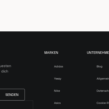
MARKEN
UNTERNEHM
euesten
Adidas
Blog
 dich
Yeezy
Allgemei
Nike
Datensch
SENDEN
Asics
Cookie-Ri