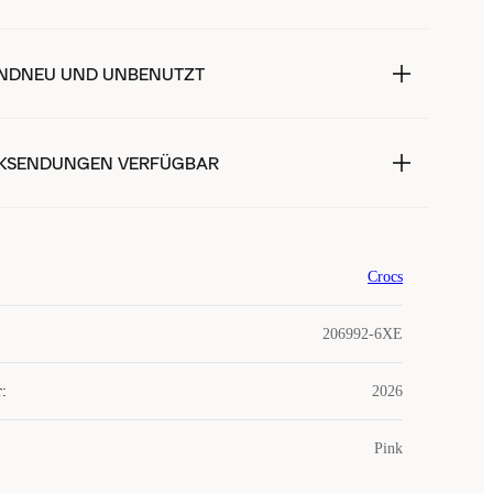
NDNEU UND UNBENUTZT
KSENDUNGEN VERFÜGBAR
Crocs
206992-6XE
r
:
2026
Pink