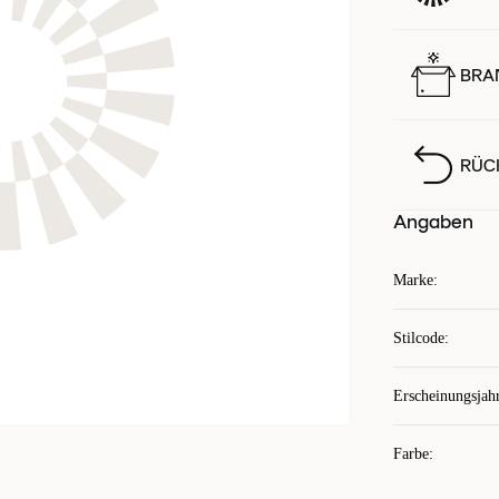
BRA
RÜC
Angaben
Marke
:
Stilcode
:
Erscheinungsjah
Farbe
: