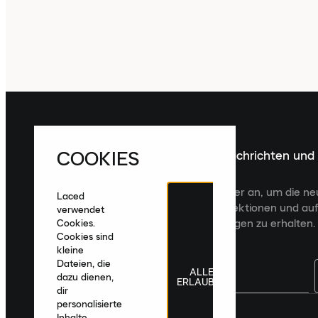
COOKIES
Melde dich für die neuesten Nachrichten und
Veröffentlichungen an
Melde dich für den Laced Newsletter an, um die n
Laced
Veröffentlichungen, kuratierte Kollektionen und auf
verwendet
zugeschnittene Produktempfehlungen zu erhalten.
Cookies.
Cookies sind
kleine
Dateien, die
ALLE
dazu dienen,
ERLAUBEN
dir
personalisierte
Deutschland
|
Deutsch
|
€ EUR
Inhalte