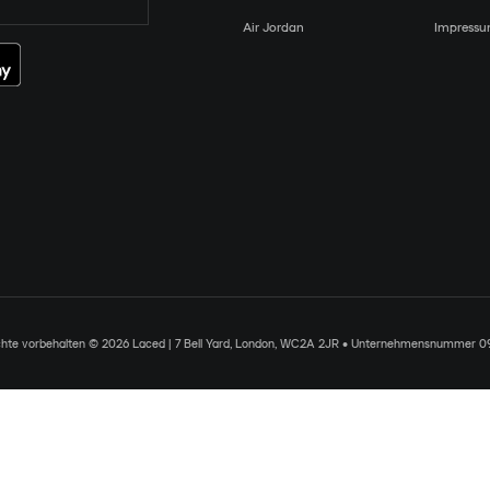
Air Jordan
Impress
chte vorbehalten © 2026 Laced | 7 Bell Yard, London, WC2A 2JR • Unternehmensnummer 