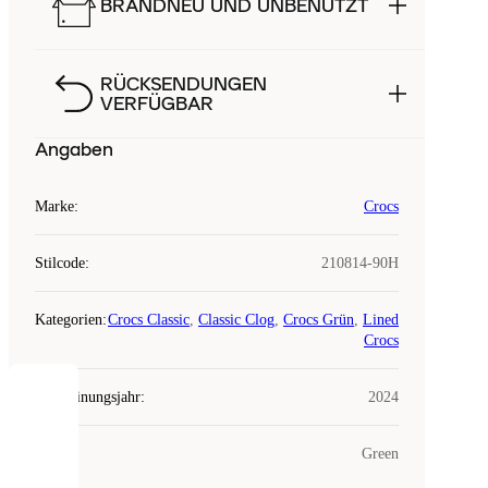
BRANDNEU UND UNBENUTZT
RÜCKSENDUNGEN
VERFÜGBAR
Angaben
Marke
:
Crocs
Stilcode
:
210814-90H
Kategorien
:
Crocs Classic
,
Classic Clog
,
Crocs Grün
,
Lined
Crocs
Erscheinungsjahr
:
2024
COOKIES
Farbe
:
Green
Laced
verwendet