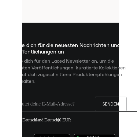
Cookies.
Cookies
sind
kleine
Dateien,
die
dazu
Melde dich für die neuesten Nachrichten und
dienen,
Veröffentlichungen an
dir
personalisierte
Melde dich für den Laced Newsletter an, um die
Inhalte
neuesten Veröffentlichungen, kuratierte Kollektionen
anzuzeigen
und auf dich zugeschnittene Produktempfehlungen
und
zu erhalten.
deine
Erfahrung
auf
unserer
Seite
SENDEN
zu
verbessern.
Deutschland
|
Deutsch
|
€ EUR
Du
kannst
alle