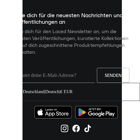
die
dazu
Melde dich für die neuesten Nachrichten und
dienen,
Veröffentlichungen an
dir
personalisierte
Melde dich für den Laced Newsletter an, um die
Inhalte
neuesten Veröffentlichungen, kuratierte Kollektionen
anzuzeigen
und auf dich zugeschnittene Produktempfehlungen
und
zu erhalten.
deine
Erfahrung
auf
unserer
Seite
SENDEN
zu
verbessern.
Deutschland
|
Deutsch
|
€ EUR
Du
kannst
alle
Cookies
zulassen
oder
sie
einzeln