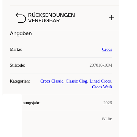
RÜCKSENDUNGEN
VERFÜGBAR
Angaben
Marke
:
Crocs
Stilcode
:
207010-10M
Kategorien
:
Crocs Classic
,
Classic Clog
,
Lined Crocs
,
Crocs Weiß
Erscheinungsjahr
:
2026
COOKIES
Farbe
:
White
Laced
verwendet
Cookies.