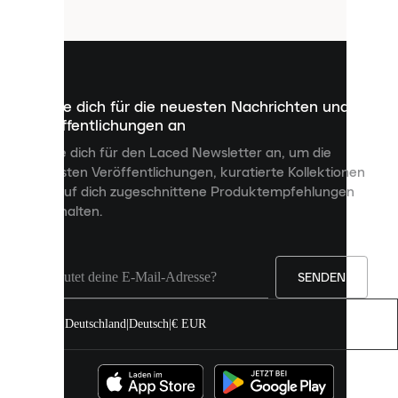
Cookies
sind
kleine
Dateien,
die
dazu
Melde dich für die neuesten Nachrichten und
dienen,
Veröffentlichungen an
dir
personalisierte
Melde dich für den Laced Newsletter an, um die
Inhalte
neuesten Veröffentlichungen, kuratierte Kollektionen
anzuzeigen
und auf dich zugeschnittene Produktempfehlungen
und
zu erhalten.
deine
Erfahrung
auf
unserer
Seite
SENDEN
zu
verbessern.
Deutschland
|
Deutsch
|
€ EUR
Du
kannst
alle
Cookies
zulassen