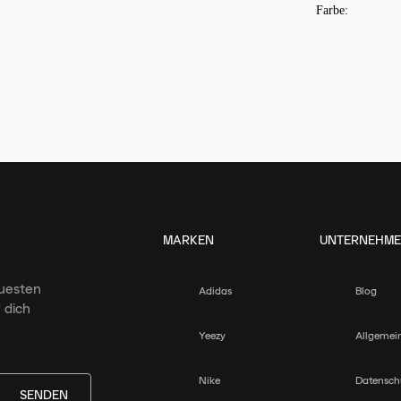
Farbe
:
MARKEN
UNTERNEHM
euesten
Adidas
Blog
 dich
Yeezy
Allgemei
Nike
Datensch
SENDEN