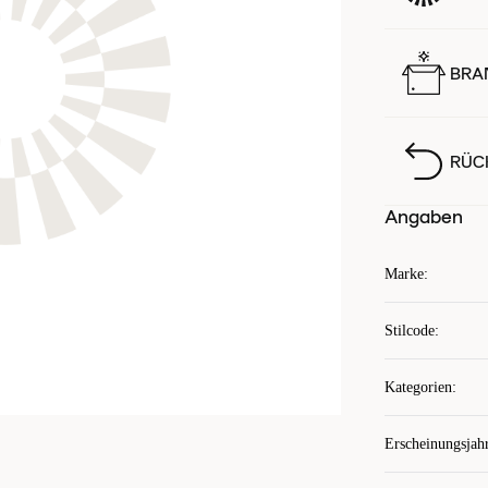
BRA
RÜC
Angaben
Marke
:
Stilcode
:
Kategorien
:
Erscheinungsjah