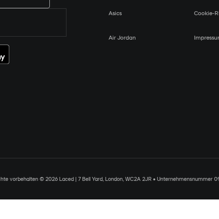
Asics
Cookie-Ri
Air Jordan
Impress
chte vorbehalten © 2026 Laced | 7 Bell Yard, London, WC2A 2JR • Unternehmensnummer 