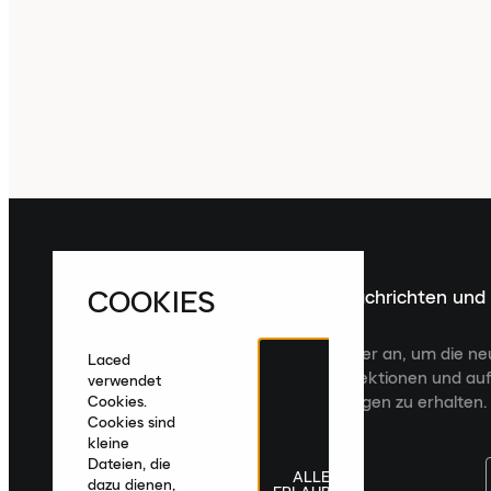
COOKIES
Melde dich für die neuesten Nachrichten und
Veröffentlichungen an
Melde dich für den Laced Newsletter an, um die n
Laced
Veröffentlichungen, kuratierte Kollektionen und auf
verwendet
zugeschnittene Produktempfehlungen zu erhalten.
Cookies.
Cookies sind
kleine
Dateien, die
ALLE
dazu dienen,