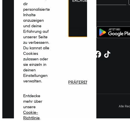
ERLAUBEN
dir
personalisierte
Deutschland
|
Deutsch
|
€ EUR
Inhalte
anzuzeigen
und deine
Erfahrung auf
unserer Seite
zu verbessern.
Du kannst alle
Cookies
zulassen oder
sie einzeln in
deinen
Einstellungen
verwalten.
PRÄFERENZEN
Entdecke
mehr über
Alle Re
unsere
Cookie-
Richtlinie
.