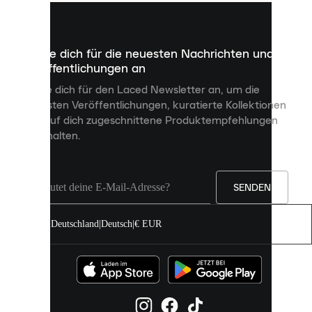
kleine
Dateien,
die
dazu
Melde dich für die neuesten Nachrichten und
dienen,
Veröffentlichungen an
dir
personalisierte
Melde dich für den Laced Newsletter an, um die
Inhalte
neuesten Veröffentlichungen, kuratierte Kollektionen
anzuzeigen
und auf dich zugeschnittene Produktempfehlungen
und
zu erhalten.
deine
Erfahrung
auf
unserer
Seite
SENDEN
zu
verbessern.
Deutschland
|
Deutsch
|
€ EUR
Du
kannst
alle
Cookies
zulassen
oder
sie