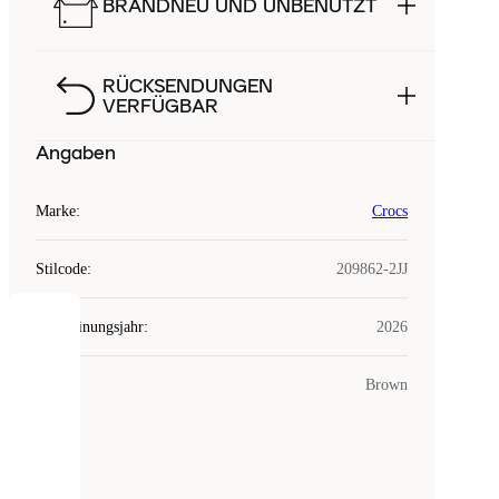
BRANDNEU UND UNBENUTZT
RÜCKSENDUNGEN
VERFÜGBAR
Angaben
Marke
:
Crocs
Stilcode
:
209862-2JJ
Erscheinungsjahr
:
2026
COOKIES
Farbe
:
Brown
Laced
verwendet
Cookies.
Cookies
sind