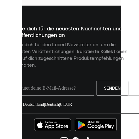
kleine
Dateien,
die
dazu
Melde dich für die neuesten Nachrichten und
dienen,
Veröffentlichungen an
dir
personalisierte
Melde dich für den Laced Newsletter an, um die
Inhalte
neuesten Veröffentlichungen, kuratierte Kollektionen
anzuzeigen
und auf dich zugeschnittene Produktempfehlungen
und
zu erhalten.
deine
Erfahrung
auf
unserer
Seite
SENDEN
zu
verbessern.
Deutschland
|
Deutsch
|
€ EUR
Du
kannst
alle
Cookies
zulassen
oder