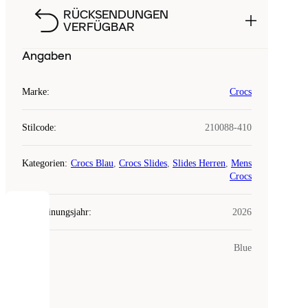
RÜCKSENDUNGEN
VERFÜGBAR
Angaben
Marke
:
Crocs
Stilcode
:
210088-410
Kategorien
:
Crocs Blau
,
Crocs Slides
,
Slides Herren
,
Mens
Crocs
Erscheinungsjahr
:
2026
COOKIES
Farbe
:
Blue
Laced
verwendet
Cookies.
Cookies
sind