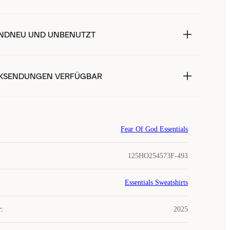
NDNEU UND UNBENUTZT
KSENDUNGEN VERFÜGBAR
Fear Of God Essentials
125HO254573F-493
Essentials Sweatshirts
r
:
2025