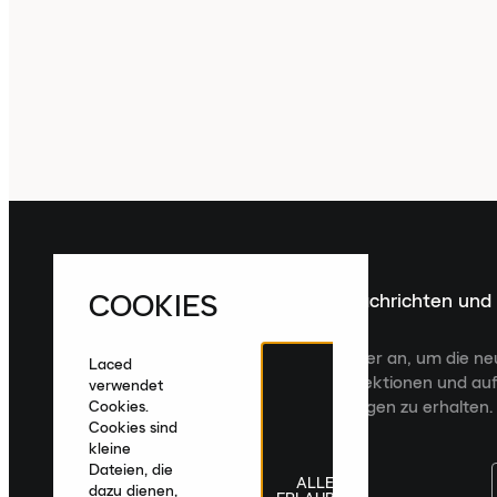
COOKIES
Melde dich für die neuesten Nachrichten und
Veröffentlichungen an
Melde dich für den Laced Newsletter an, um die n
Laced
Veröffentlichungen, kuratierte Kollektionen und auf
verwendet
zugeschnittene Produktempfehlungen zu erhalten.
Cookies.
Cookies sind
kleine
Dateien, die
ALLE
dazu dienen,