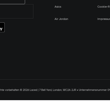
Asics
Cookie-Ri
Air Jordan
Impress
chte vorbehalten © 2026 Laced | 7 Bell Yard, London, WC2A 2JR • Unternehmensnummer 