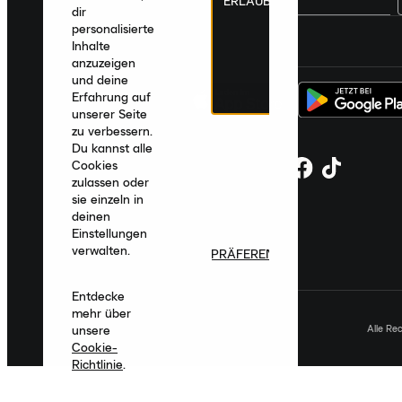
ERLAUBEN
dir
personalisierte
Deutschland
|
Deutsch
|
€ EUR
Inhalte
anzuzeigen
und deine
Erfahrung auf
unserer Seite
zu verbessern.
Du kannst alle
Cookies
zulassen oder
sie einzeln in
deinen
Einstellungen
verwalten.
PRÄFERENZEN
Entdecke
mehr über
Alle Re
unsere
Cookie-
Richtlinie
.