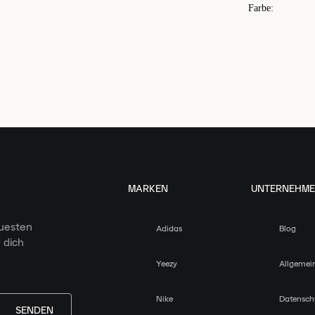
Farbe
:
MARKEN
UNTERNEHM
euesten
Adidas
Blog
 dich
Yeezy
Allgemei
Nike
Datensch
SENDEN