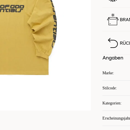
BRA
RÜC
Angaben
Marke
:
Stilcode
:
Kategorien
:
Erscheinungsjah