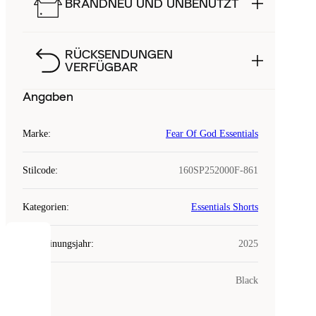
BRANDNEU UND UNBENUTZT
RÜCKSENDUNGEN
VERFÜGBAR
Angaben
Marke
:
Fear Of God Essentials
Stilcode
:
160SP252000F-861
Kategorien
:
Essentials Shorts
Erscheinungsjahr
:
2025
COOKIES
Farbe
:
Black
Laced
verwendet
Cookies.