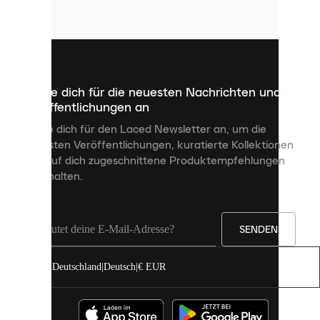
Cookies
sind
kleine
Dateien,
die
dazu
Melde dich für die neuesten Nachrichten und
dienen,
Veröffentlichungen an
dir
personalisierte
Melde dich für den Laced Newsletter an, um die
Inhalte
neuesten Veröffentlichungen, kuratierte Kollektionen
anzuzeigen
und auf dich zugeschnittene Produktempfehlungen
und
zu erhalten.
deine
Erfahrung
auf
unserer
Seite
SENDEN
zu
verbessern.
Deutschland
|
Deutsch
|
€ EUR
Du
kannst
alle
Cookies