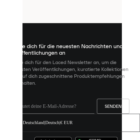
Cookies.
Cookies
sind
kleine
Dateien,
die
dazu
Melde dich für die neuesten Nachrichten und
dienen,
Veröffentlichungen an
dir
personalisierte
Melde dich für den Laced Newsletter an, um die
Inhalte
neuesten Veröffentlichungen, kuratierte Kollektionen
anzuzeigen
und auf dich zugeschnittene Produktempfehlungen
und
zu erhalten.
deine
Erfahrung
auf
unserer
Seite
SENDEN
zu
verbessern.
Deutschland
|
Deutsch
|
€ EUR
Du
kannst
alle