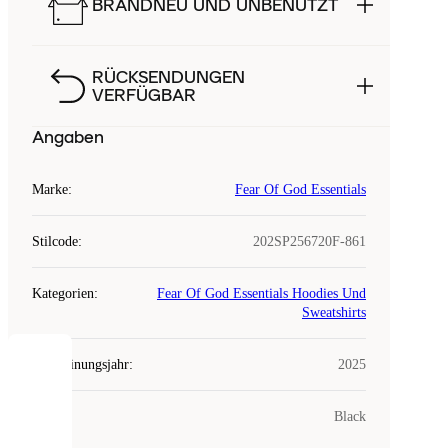
BRANDNEU UND UNBENUTZT
RÜCKSENDUNGEN
VERFÜGBAR
Angaben
Marke
:
Fear Of God Essentials
Stilcode
:
202SP256720F-861
Kategorien
:
Fear Of God Essentials Hoodies Und
Sweatshirts
Erscheinungsjahr
:
2025
COOKIES
Farbe
:
Black
Laced
verwendet