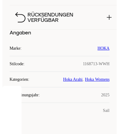
RÜCKSENDUNGEN
VERFÜGBAR
Angaben
Marke
:
HOKA
Stilcode
:
1168713-WWH
Kategorien
:
Hoka Arahi
,
Hoka Womens
Erscheinungsjahr
:
2025
COOKIES
Farbe
:
Sail
Laced
verwendet
Cookies.
Cookies