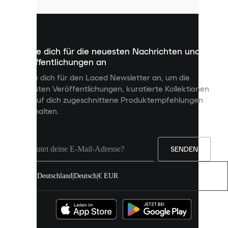
sind
kleine
Dateien,
die
dazu
Melde dich für die neuesten Nachrichten und
dienen,
Veröffentlichungen an
dir
personalisierte
Melde dich für den Laced Newsletter an, um die
Inhalte
neuesten Veröffentlichungen, kuratierte Kollektionen
anzuzeigen
und auf dich zugeschnittene Produktempfehlungen
und
zu erhalten.
deine
Erfahrung
auf
unserer
Seite
SENDEN
zu
verbessern.
Deutschland
|
Deutsch
|
€ EUR
Du
kannst
alle
Cookies
zulassen
oder