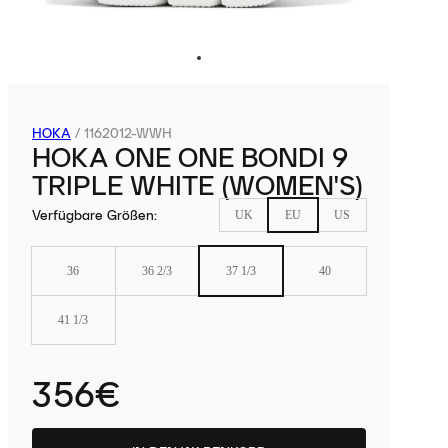
HOKA
/
1162012-WWH
HOKA ONE ONE BONDI 9
TRIPLE WHITE (WOMEN'S)
Verfügbare Größen
:
UK
EU
US
36
36 2/3
37 1/3
40
41 1/3
356€