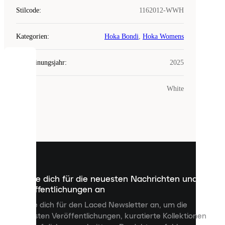
Stilcode
:
1162012-WWH
Kategorien
:
Hoka Bondi
,
Hoka Womens
Erscheinungsjahr
:
2025
COOKIES
Farbe
:
White
Laced
verwendet
Cookies.
Cookies
sind
kleine
Dateien,
die
dazu
Melde dich für die neuesten Nachrichten und
dienen,
Veröffentlichungen an
dir
personalisierte
Melde dich für den Laced Newsletter an, um die
Inhalte
neuesten Veröffentlichungen, kuratierte Kollektionen
anzuzeigen