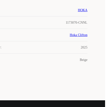
HOKA
1173070-CNNL
Hoka Clifton
r
:
2025
Beige