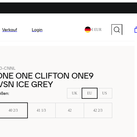
Verkauf
Login
€ EUR
70-CNNL
ONE ONE CLIFTON ONE9
SN ICE GREY
ößen
:
UK
EU
US
40 2/3
41 1/3
42
42 2/3