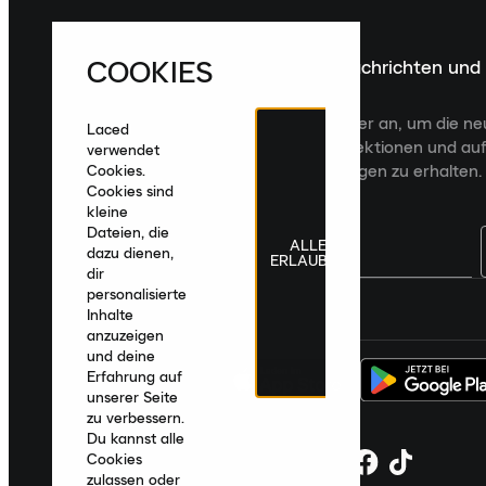
COOKIES
Melde dich für die neuesten Nachrichten und
Veröffentlichungen an
Melde dich für den Laced Newsletter an, um die n
Laced
Veröffentlichungen, kuratierte Kollektionen und auf
verwendet
zugeschnittene Produktempfehlungen zu erhalten.
Cookies.
Cookies sind
kleine
Dateien, die
ALLE
dazu dienen,
ERLAUBEN
dir
personalisierte
Deutschland
|
Deutsch
|
€ EUR
Inhalte
anzuzeigen
und deine
Erfahrung auf
unserer Seite
zu verbessern.
Du kannst alle
Cookies
zulassen oder