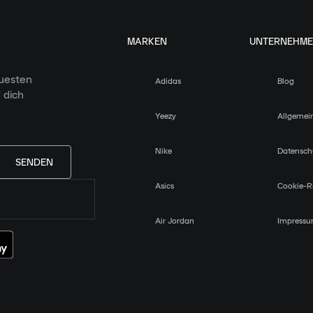
MARKEN
UNTERNEHM
euesten
Adidas
Blog
 dich
Yeezy
Allgemei
Nike
Datensch
SENDEN
Asics
Cookie-Ri
Air Jordan
Impress