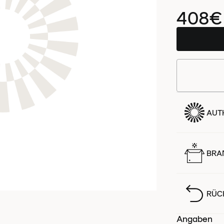
408€
AUTH
BRA
RÜC
Angaben